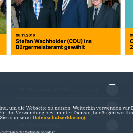
08.11.2016
0
Stefan Wachholder (CDU) ins
C
Bürgermeisteramt gewählt
2
CDU Kreisverband Oldenburg-Land
CDU Niedersachsen
nd, um die Webseite zu nutzen. Weiterhin verwenden wir Di
r die Verwendung bestimmter Dienste, benötigen wir Ihre 
 Sie in unserer
Datenschutzerklärung
.
CDU Deutschlands
Gebrauch der Webseite benötigt.