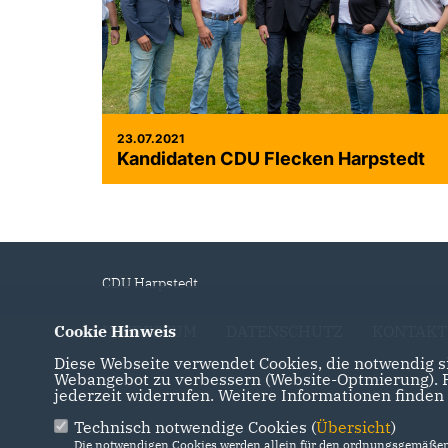
23.07.2021
Kandidaten CDU Flecken Harpstedt
CDU Harpstedt
Cookie Hinweis
IMPRESSUM
DATENSCHUTZ
KONTAKT
Diese Webseite verwendet Cookies, die notwendig si
Webangebot zu verbessern (Website-Optmierung). Fü
jederzeit widerrufen. Weitere Informationen finden
Technisch notwendige Cookies (
Übersicht
)
Die notwendigen Cookies werden allein für den ordnungsgemäßen 