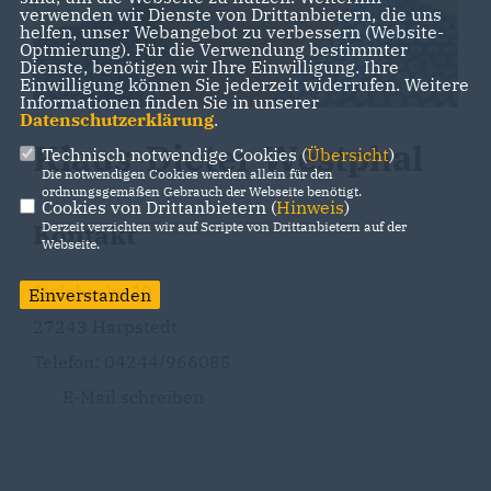
verwenden wir Dienste von Drittanbietern, die uns
helfen, unser Webangebot zu verbessern (Website-
Optmierung). Für die Verwendung bestimmter
Dienste, benötigen wir Ihre Einwilligung. Ihre
Einwilligung können Sie jederzeit widerrufen. Weitere
Informationen finden Sie in unserer
Datenschutzerklärung
.
Klaus-Dieter Westphal
Technisch notwendige Cookies (
Übersicht
)
Die notwendigen Cookies werden allein für den
ordnungsgemäßen Gebrauch der Webseite benötigt.
Cookies von Drittanbietern (
Hinweis
)
Kontakt
Derzeit verzichten wir auf Scripte von Drittanbietern auf der
Webseite.
Steinbeeke 20
Einverstanden
27243 Harpstedt
Telefon: 04244/966085
E-Mail schreiben