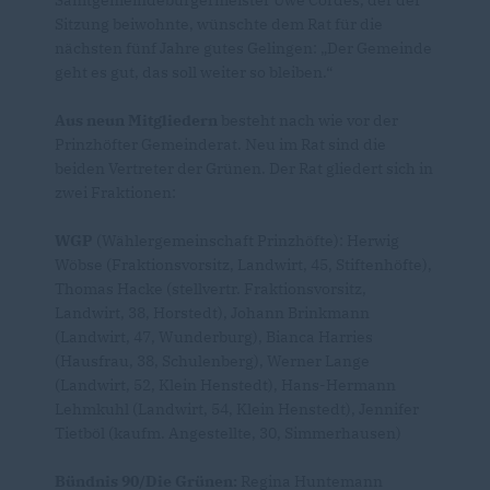
Sitzung beiwohnte, wünschte dem Rat für die
nächsten fünf Jahre gutes Gelingen: „Der Gemeinde
geht es gut, das soll weiter so bleiben.“
Aus neun Mitgliedern
besteht nach wie vor der
Prinzhöfter Gemeinderat. Neu im Rat sind die
beiden Vertreter der Grünen. Der Rat gliedert sich in
zwei Fraktionen:
WGP
(Wählergemeinschaft Prinzhöfte): Herwig
Wöbse (Fraktionsvorsitz, Landwirt, 45, Stiftenhöfte),
Thomas Hacke (stellvertr. Fraktionsvorsitz,
Landwirt, 38, Horstedt), Johann Brinkmann
(Landwirt, 47, Wunderburg), Bianca Harries
(Hausfrau, 38, Schulenberg), Werner Lange
(Landwirt, 52, Klein Henstedt),
Hans-Hermann
Lehmkuhl
(Landwirt, 54, Klein Henstedt), Jennifer
Tietböl (kaufm. Angestellte, 30, Simmerhausen)
Bündnis 90/Die Grünen:
Regina Huntemann