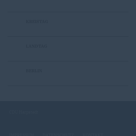
KREISTAG
LANDTAG
BERLIN
CDU Harpstedt
IMPRESSUM
DATENSCHUTZ
KONTAKT