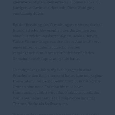
gleichberechtigten Stellvertreter Thomas Hacke, 38-
jähriger Landwirt aus Horstedt. Diese Wahl ging
einstimmig durch.
Bei der Berufung des Verwaltungsvertreters, der bei
Krankheit oder Abwesenheit des Bürgermeisters
ebenfalls zeichnungsberechtigt ist, schlug Herwig
Wöbse Werner Lange vor, der dieses Amt im Status
eines Ehrenbeamten auch schon in den
vergangenen fünf Jahren zur Zufriedenheit des
Gemeindeoberhauptes ausgeübt hatte.
Nachdem lange Jahre die
Wählergemeinschaft
Prinzhöfte
den Rat beherrscht hatte, kam mit Regina
Huntemann und Bernd Behling von Bündnis 90/Die
Grünen eine neue Fraktion hinzu, die von
Huntemann geführt wird. Den Fraktionsvorsitz der
Wählergemeinschaft hat Herwig Wöbse inne mit
Thomas Hacke als Stellvertreter.
Samtgemeindebürgermeister Uwe Cordes, der der