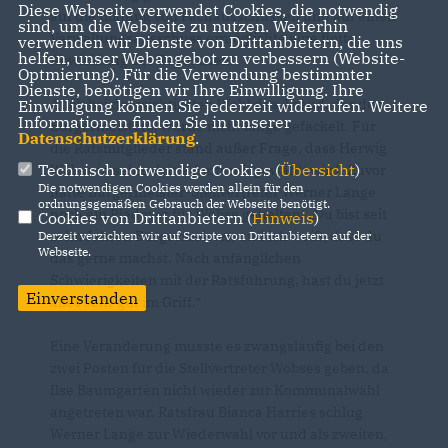
Diese Webseite verwendet Cookies, die notwendig
auf die Bildung von Fachausschüssen und auf einen
sind, um die Webseite zu nutzen. Weiterhin
Verwaltungsausschuss ermöglichte eine flotte
verwenden wir Dienste von Drittanbietern, die uns
helfen, unser Webangebot zu verbessern (Website-
Abwicklung der Regularien.
Optmierung). Für die Verwendung bestimmter
Dienste, benötigen wir Ihre Einwilligung. Ihre
Auch bei der wichtigsten Wahl des Abend, der des
Einwilligung können Sie jederzeit widerrufen. Weitere
Informationen finden Sie in unserer
Bürgermeisters, wurde nicht lange gefackelt. Für
Datenschutzerklärung
.
die Ratsmitglieder stand außer Frage, dass Herwig
Technisch notwendige Cookies (
Übersicht
)
Wöbse in seine dritte Amtszeit gewählt wird. Zuvor
Die notwendigen Cookies werden allein für den
hatte
Bürgermeister-Stellvertreter Werner Lange
ordnungsgemäßen Gebrauch der Webseite benötigt.
noch ein Plädoyer für Wöbse gehalten: „Du bist seit
Cookies von Drittanbietern (
Hinweis
)
zehn Jahren Bürgermeister, und ich weiß, dass du
Derzeit verzichten wir auf Scripte von Drittanbietern auf der
Webseite.
das gerne machst. Nach anfänglichen
Schwierigkeiten mit der Ratsführung, hast du jetzt
Einverstanden
alles sehr gut im Griff.“
Eine Veränderung musste es zwangsläufig bei den
zwei Posten für die Stellvertreter Wöbses geben, da
Ilse Baumgarten nicht wieder zur Kommunalwahl
angetreten war. Ratsfrau Bianca Harries schlug
Werner Lange
zur Wiederwahl vor und als zweiten,