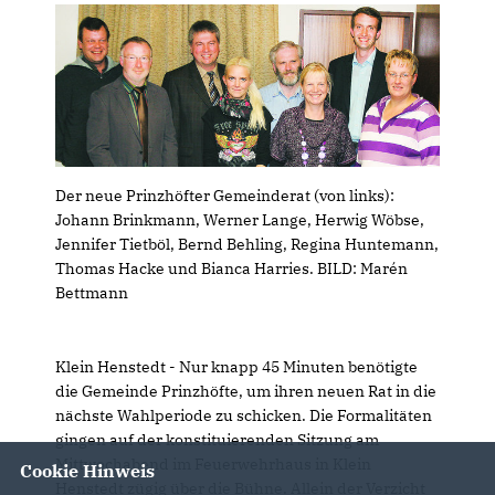
Der neue Prinzhöfter Gemeinderat (von links):
Johann Brinkmann, Werner Lange, Herwig Wöbse,
Jennifer Tietböl, Bernd Behling, Regina Huntemann,
Thomas Hacke und Bianca Harries. BILD: Marén
Bettmann
Klein Henstedt
- Nur knapp 45 Minuten benötigte
die Gemeinde Prinzhöfte, um ihren neuen Rat in die
nächste Wahlperiode zu schicken. Die Formalitäten
gingen auf der konstituierenden Sitzung am
Mittwochabend im Feuerwehrhaus in Klein
Cookie Hinweis
Henstedt zügig über die Bühne. Allein der Verzicht